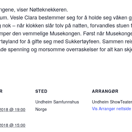
ingene, viser Nøtteknekkeren.
baum. Vesle Clara bestemmer seg for å holde seg våken 
ig nok – når klokken slår tolv på natten, forvandles stuen
jemper den vemmelige Musekongen. Først når Musekongen
ertøyland for å gifte seg med Sukkertøyfeen. Sammen rei
 spenning og morsomme overraskelser for alt kan skje i
R
STED
ARRANGØR
Undheim Samfunnshus
Undheim ShowTeate
Vis Arrangør nettside
Norge
 2018 @ 19:00
 2018 @ 15:00