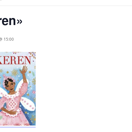
ren»
@ 15:00