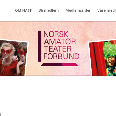
OM NATF
Bli medlem
Medlemssider
Våre med
.