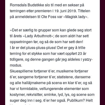
Romsdals Budstikke slo til med en sekser på
terningen etter premieren i 19. juni 2019. Tittelen
på anmeldelsen til Ole Foss var «Magisk lady».
«Det er særlig to grupper som kan glede seg stort
til årets «Lady Arbuthnott»; de som aldri har sett
oppsetningen før, og så de som har sett den!
I år er det pluss-pluss-pluss! Det er gøy å trille
terning for et stykke som har vært oppført 23 år
tidligere, og denne gangen går jeg aldeles i yatzy-
modus.
Skuespillerne fortjener 6’er, musikerne fortjener
6’er, sangerne fortjener 6’er, statistene, danserne
og alle hallåjmakerne på scena en klar 6’er, og så
har vi formidable, velfungerende elementer som
kostymer, rekvisitter, sminke, lyd, lys, og scene som
suger deg inn i seg. 6’er her også. Publikum? Helt