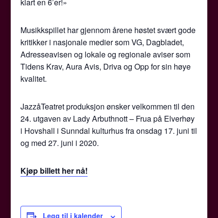
klart en 6’er!»
Musikkspillet har gjennom årene høstet svært gode
kritikker i nasjonale medier som VG, Dagbladet,
Adresseavisen og lokale og regionale aviser som
Tidens Krav, Aura Avis, Driva og Opp for sin høye
kvalitet.
JazzåTeatret produksjon ønsker velkommen til den
24. utgaven av Lady Arbuthnott – Frua på Elverhøy
i Hovshall i Sunndal kulturhus fra onsdag 17. juni til
og med 27. juni i 2020.
Kjøp billett her nå!
Legg til i kalender