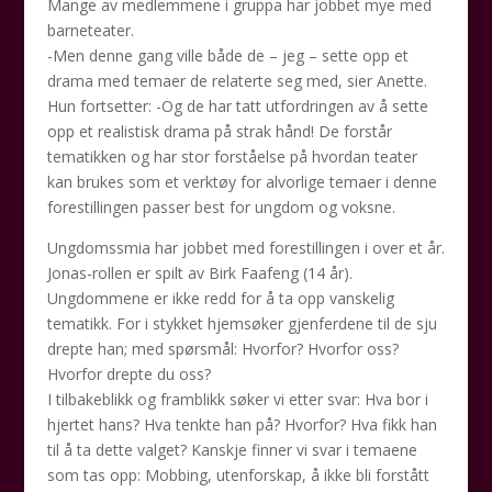
Mange av medlemmene i gruppa har jobbet mye med
barneteater.
-Men denne gang ville både de – jeg – sette opp et
drama med temaer de relaterte seg med, sier Anette.
Hun fortsetter: -Og de har tatt utfordringen av å sette
opp et realistisk drama på strak hånd! De forstår
tematikken og har stor forståelse på hvordan teater
kan brukes som et verktøy for alvorlige temaer i denne
forestillingen passer best for ungdom og voksne.
Ungdomssmia har jobbet med forestillingen i over et år.
Jonas-rollen er spilt av Birk Faafeng (14 år).
Ungdommene er ikke redd for å ta opp vanskelig
tematikk. For i stykket hjemsøker gjenferdene til de sju
drepte han; med spørsmål: Hvorfor? Hvorfor oss?
Hvorfor drepte du oss?
I tilbakeblikk og framblikk søker vi etter svar: Hva bor i
hjertet hans? Hva tenkte han på? Hvorfor? Hva fikk han
til å ta dette valget? Kanskje finner vi svar i temaene
som tas opp: Mobbing, utenforskap, å ikke bli forstått