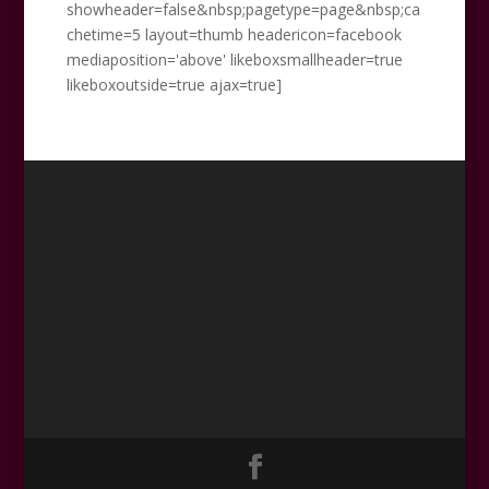
showheader=false&nbsp;pagetype=page&nbsp;ca
chetime=5 layout=thumb headericon=facebook
mediaposition='above' likeboxsmallheader=true
likeboxoutside=true ajax=true]