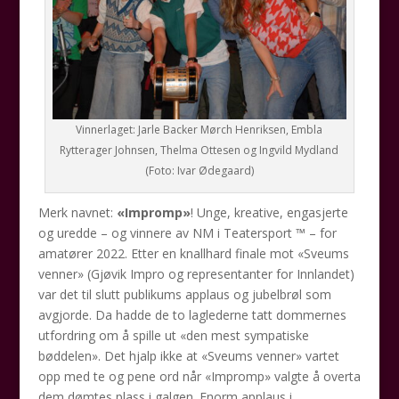
Vinnerlaget: Jarle Backer Mørch Henriksen, Embla
Rytterager Johnsen, Thelma Ottesen og Ingvild Mydland
(Foto: Ivar Ødegaard)
Merk navnet:
«Impromp»
! Unge, kreative, engasjerte
og uredde – og vinnere av NM i Teatersport ™ – for
amatører 2022. Etter en knallhard finale mot «Sveums
venner» (Gjøvik Impro og representanter for Innlandet)
var det til slutt publikums applaus og jubelbrøl som
avgjorde. Da hadde de to laglederne tatt dommernes
utfordring om å spille ut «den mest sympatiske
bøddelen». Det hjalp ikke at «Sveums venner» vartet
opp med te og pene ord når «Impromp» valgte å overta
dem dømtes plass i galgen. Enorm applaus i