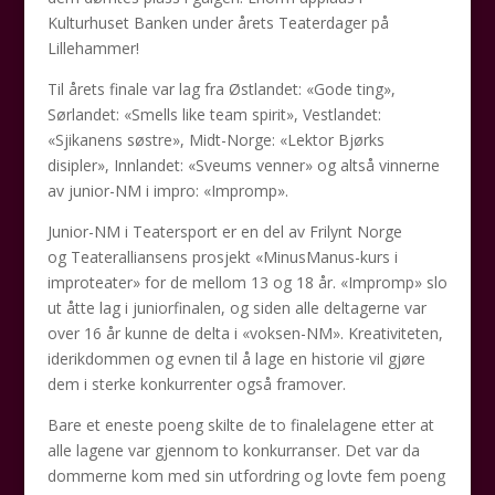
Kulturhuset Banken under årets Teaterdager på
Lillehammer!
Til årets finale var lag fra Østlandet: «Gode ting»,
Sørlandet: «Smells like team spirit», Vestlandet:
«Sjikanens søstre», Midt-Norge: «Lektor Bjørks
disipler», Innlandet: «Sveums venner» og altså vinnerne
av junior-NM i impro: «Impromp».
Junior-NM i Teatersport er en del av Frilynt Norge
og Teateralliansens prosjekt «MinusManus-kurs i
improteater» for de mellom 13 og 18 år. «Impromp» slo
ut åtte lag i juniorfinalen, og siden alle deltagerne var
over 16 år kunne de delta i «voksen-NM». Kreativiteten,
iderikdommen og evnen til å lage en historie vil gjøre
dem i sterke konkurrenter også framover.
Bare et eneste poeng skilte de to finalelagene etter at
alle lagene var gjennom to konkurranser. Det var da
dommerne kom med sin utfordring og lovte fem poeng