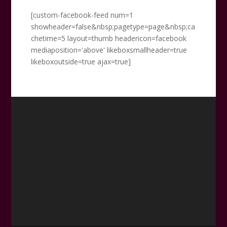
[custom-facebook-feed num=1
showheader=false&nbsp;pagetype=page&nbsp;ca
chetime=5 layout=thumb headericon=facebook
mediaposition='above' likeboxsmallheader=true
likeboxoutside=true ajax=true]