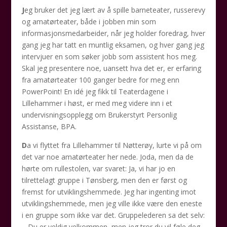
J
eg bruker det jeg lært av å spille barneteater, russerevy
og amatørteater, både i jobben min som
informasjonsmedarbeider, når jeg holder foredrag, hver
gang jeg har tatt en muntlig eksamen, og hver gang jeg
intervjuer en som søker jobb som assistent hos meg.
Skal jeg presentere noe, uansett hva det er, er erfaring
fra amatørteater 100 ganger bedre for meg enn
PowerPoint! En idé jeg fikk til Teaterdagene i
Lillehammer i høst, er med meg videre inn i et
undervisningsopplegg om Brukerstyrt Personlig
Assistanse, BPA.
D
a vi flyttet fra Lillehammer til Nøtterøy, lurte vi på om
det var noe amatørteater her nede. Joda, men da de
hørte om rullestolen, var svaret: Ja, vi har jo en
tilrettelagt gruppe i Tønsberg, men den er først og
fremst for utviklingshemmede. Jeg har ingenting imot
utviklingshemmede, men jeg ville ikke være den eneste
i en gruppe som ikke var det. Gruppelederen sa det selv:
– Du er veldig velkommen, men jeg tror du vil føle deg