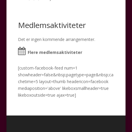
Medlemsaktiviteter
Det er ingen kommende arrangementer.
Flere medlemsaktiviteter
[custom-facebook-feed num=1
showheader=false&nbsp;pagetype=page&nbsp;ca
chetime=5 layout=thumb headericon=facebook
mediaposition='above' likeboxsmallheader=true
likeboxoutside=true ajax=true]