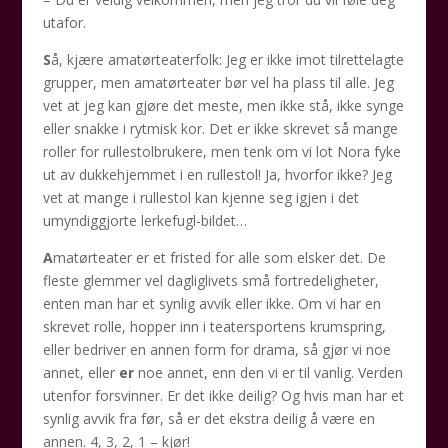
utafor.
S
å, kjære amatørteaterfolk: Jeg er ikke imot tilrettelagte
grupper, men amatørteater bør vel ha plass til alle. Jeg
vet at jeg kan gjøre det meste, men ikke stå, ikke synge
eller snakke i rytmisk kor. Det er ikke skrevet så mange
roller for rullestolbrukere, men tenk om vi lot Nora fyke
ut av dukkehjemmet i en rullestol! Ja, hvorfor ikke? Jeg
vet at mange i rullestol kan kjenne seg igjen i det
umyndiggjorte lerkefugl-bildet…
A
matørteater er et fristed for alle som elsker det. De
fleste glemmer vel dagliglivets små fortredeligheter,
enten man har et synlig avvik eller ikke. Om vi har en
skrevet rolle, hopper inn i teatersportens krumspring,
eller bedriver en annen form for drama, så gjør vi noe
annet, eller
er
noe annet, enn den vi er til vanlig. Verden
utenfor forsvinner. Er det ikke deilig? Og hvis man har et
synlig avvik fra før, så er det ekstra deilig å være en
annen. 4, 3, 2, 1 – kjør!