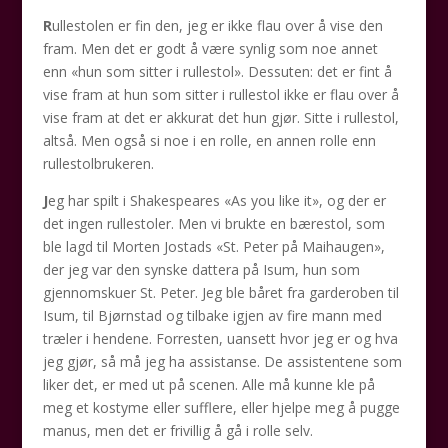
R
ullestolen er fin den, jeg er ikke flau over å vise den
fram. Men det er godt å være synlig som noe annet
enn «hun som sitter i rullestol». Dessuten: det er fint å
vise fram at hun som sitter i rullestol ikke er flau over å
vise fram at det er akkurat det hun gjør. Sitte i rullestol,
altså. Men også si noe i en rolle, en annen rolle enn
rullestolbrukeren.
J
eg har spilt i Shakespeares «As you like it», og der er
det ingen rullestoler. Men vi brukte en bærestol, som
ble lagd til Morten Jostads «St. Peter på Maihaugen»,
der jeg var den synske dattera på Isum, hun som
gjennomskuer St. Peter. Jeg ble båret fra garderoben til
Isum, til Bjørnstad og tilbake igjen av fire mann med
træler i hendene. Forresten, uansett hvor jeg er og hva
jeg gjør, så må jeg ha assistanse. De assistentene som
liker det, er med ut på scenen. Alle må kunne kle på
meg et kostyme eller sufflere, eller hjelpe meg å pugge
manus, men det er frivillig å gå i rolle selv.