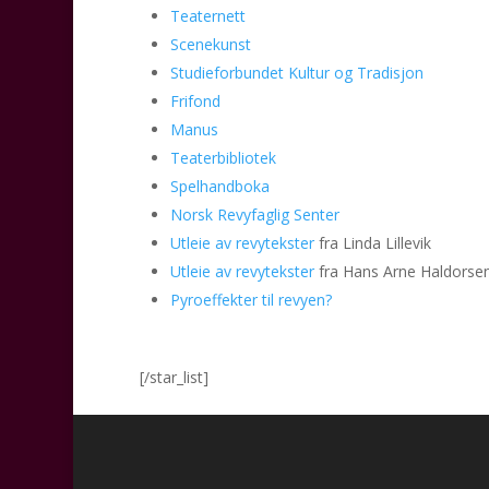
Teaternett
Scenekunst
Studieforbundet Kultur og Tradisjon
Frifond
Manus
Teaterbibliotek
Spelhandboka
Norsk Revyfaglig Senter
Utleie av revytekster
fra Linda Lillevik
Utleie av revytekster
fra Hans Arne Haldorse
Pyroeffekter til revyen?
[/star_list]