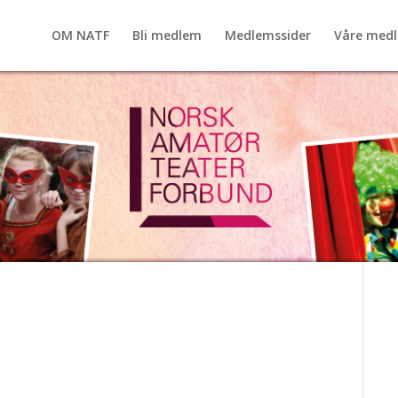
OM NATF
Bli medlem
Medlemssider
Våre med