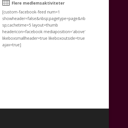
Flere medlemsaktiviteter
[custom-facebook-feed num=1
showheader=false&nbsp;pagetype=page&nb
sp;cachetime=5 layout=thumb
headericon=facebook mediaposition='above'
likeboxsmallheader=true likeboxoutside=true
ajax=true]