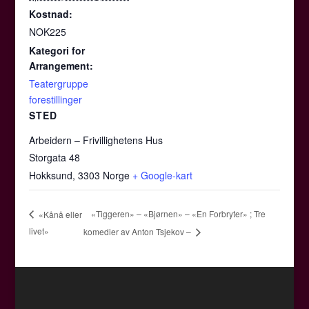
Kostnad:
NOK225
Kategori for
Arrangement:
Teatergruppe
forestillinger
STED
Arbeidern – Frivillighetens Hus
Storgata 48
Hokksund
,
3303
Norge
+ Google-kart
«Tiggeren» – «Bjørnen» – «En Forbryter» ; Tre
«Kånå eller
livet»
komedier av Anton Tsjekov –