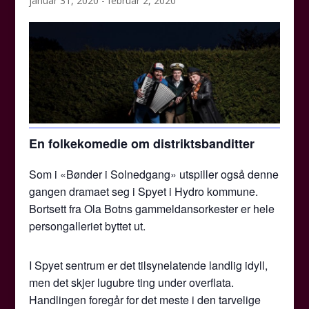
januar 31, 2020
-
februar 2, 2020
En folkekomedie om distriktsbanditter
Som i «Bønder i Solnedgang» utspiller også denne
gangen dramaet seg i Spyet i Hydro kommune.
Bortsett fra Ola Botns gammeldansorkester er hele
persongalleriet byttet ut.
I Spyet sentrum er det tilsynelatende landlig idyll,
men det skjer lugubre ting under overflata.
Handlingen foregår for det meste i den tarvelige