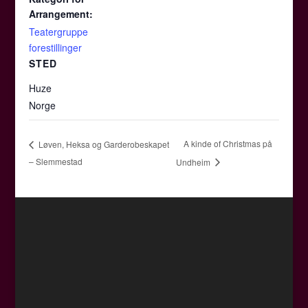
Arrangement:
Teatergruppe
forestillinger
STED
Huze
Norge
A kinde of Christmas på
Løven, Heksa og Garderobeskapet
– Slemmestad
Undheim