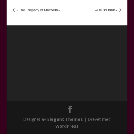
«The Tragedy of Macbeth»
«De 39 trinn»
Designet av
Elegant Themes
| Drevet med
WordPress