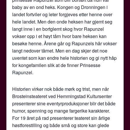
baby av en ond heks. Kongen og Dronningen i
landet fortviler og leter forgjeves etter henne over
hele landet. Men den onde heksen har gjemt seg
langt inne i en bortglemt skog hvor Rapunzel
vokser opp i et høyt tårn hvor bare heksen kan
besøke henne. Årene går og Rapunzels hår vokser
langt nedover tårnet. Men en dag skjer det noe
uventet som kan endre hele historien og gi nytt håp
for kongefamilen slik at de finner Prinsesse
Rapunzel.
Historien virker nok både mørk og trist, men når
Brosteinsteateret ved Hemmingstad Kultursenter
presenterer sine eventyrproduksjoner blir det både
humor, spenning og mange fargerike karakterer.
For 19 året på rad presenterer teateret sin årlige
høstforestilling og både små og store kan glede