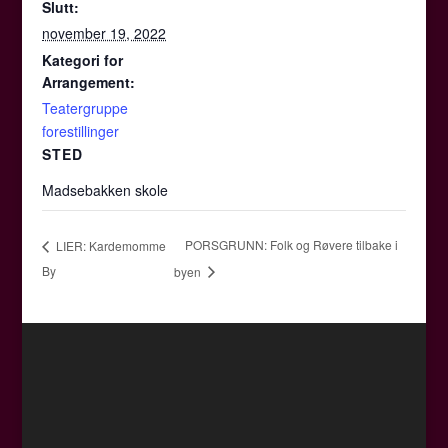
Slutt:
november 19, 2022
Kategori for
Arrangement:
Teatergruppe
forestillinger
STED
Madsebakken skole
PORSGRUNN: Folk og Røvere tilbake i
LIER: Kardemomme
By
byen