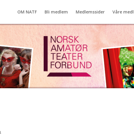
OM NATF
Bli medlem
Medlemssider
Våre med
.