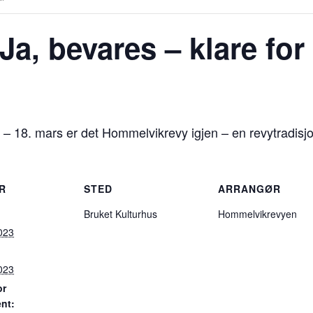
, bevares – klare for 
. – 18. mars er det Hommelvikrevy igjen – en revytradis
R
STED
ARRANGØR
Bruket Kulturhus
Hommelvikrevyen
023
023
or
nt: