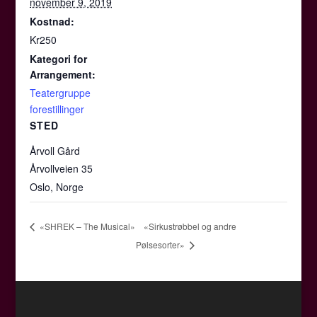
november 9, 2019
Kostnad:
Kr250
Kategori for
Arrangement:
Teatergruppe
forestillinger
STED
Årvoll Gård
Årvollveien 35
Oslo
,
Norge
«Sirkustrøbbel og andre
«SHREK – The Musical»
Pølsesorter»