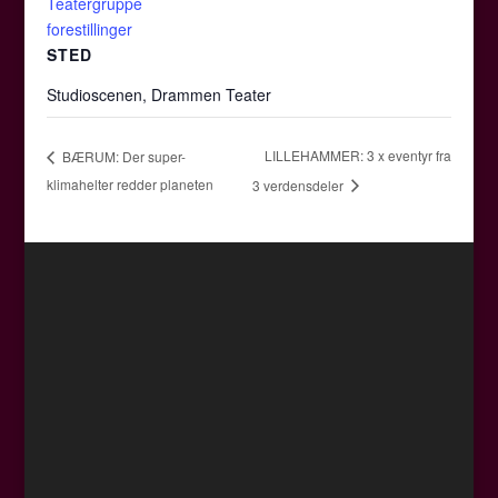
Teatergruppe
forestillinger
STED
Studioscenen, Drammen Teater
LILLEHAMMER: 3 x eventyr fra
BÆRUM: Der super-
klimahelter redder planeten
3 verdensdeler