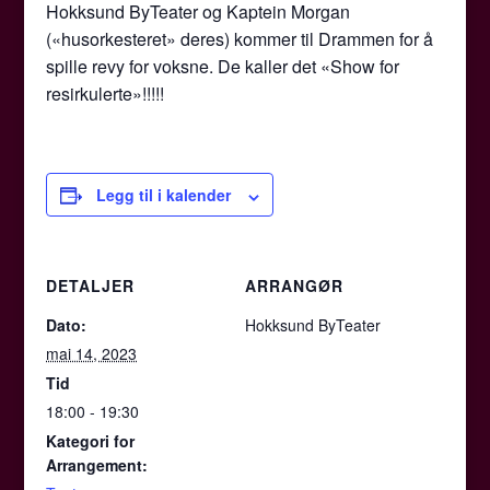
Hokksund ByTeater og Kaptein Morgan
(«husorkesteret» deres) kommer til Drammen for å
spille revy for voksne. De kaller det «Show for
resirkulerte»!!!!!
Legg til i kalender
DETALJER
ARRANGØR
Dato:
Hokksund ByTeater
mai 14, 2023
Tid
18:00 - 19:30
Kategori for
Arrangement: