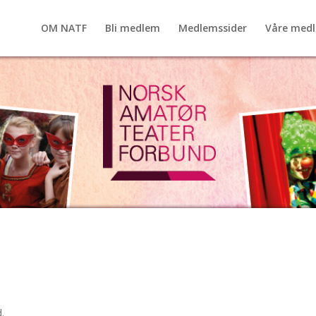
OM NATF
Bli medlem
Medlemssider
Våre med
.