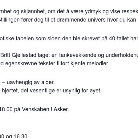
lsomhet og skjønnhet, om det å være ydmyk og vise respe
illingen fører deg til et drømmende univers hvor du kan l
fiske fabelen som siden den ble skrevet på 40-tallet har
ritt Gjellestad laget en tankevekkende og underholdende 
 egenskrevne tekster tilført kjente melodier.
le – uavhengig av alder.
jertet, det vesentlige er usynlig for øyet.
 18.00 på Venskaben i Asker.
00 og 16.30