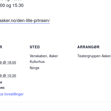
.00 og 15.30
iasker.no/den-lille-prinsen/
R
STED
ARRANGØR
Venskaben, Asker
Teatergruppen Aske
Kulturhus
19 @ 18:00
Norge
19 @ 15:30
or
nt:
e forestillinger