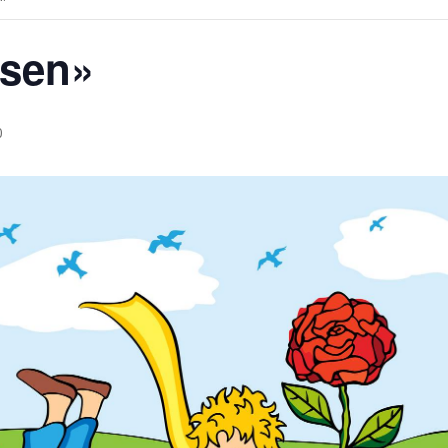
nsen»
0