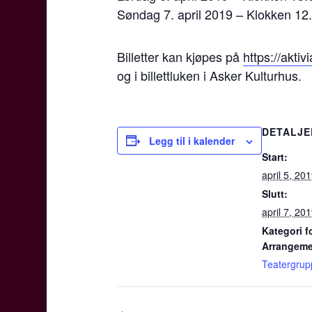
Søndag 7. april 2019 – Klokken 12
Billetter kan kjøpes på
https://aktiv
og i billettluken i Asker Kulturhus.
DETALJE
Legg til i kalender
Start:
april 5, 20
Slutt:
april 7, 20
Kategori f
Arrangeme
Teatergrupp