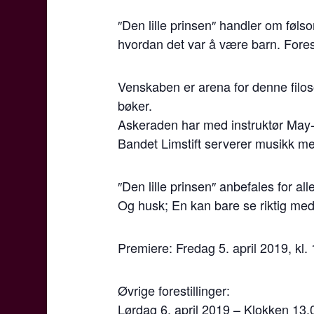
″Den lille prinsen″ handler om fø
hvordan det var å være barn. Forest
Venskaben er arena for denne filoso
bøker.
Askeraden har med instruktør May-B
Bandet Limstift serverer musikk med
″Den lille prinsen″ anbefales for al
Og husk; En kan bare se riktig med h
Premiere: Fredag 5. april 2019, kl.
Øvrige forestillinger:
Lørdag 6. april 2019 – Klokken 13.