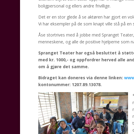
boligpersonal og ellers andre frivillige.
Det er en stor glede å se aktøren har gjort en vol
Vi har eksempler på de som knapt ville stå på en
Åse stortrives med å jobbe med Spranget Teater, o
menneskene, og alle de positive hjelperne som nå se
Spranget Teater har også besluttet å støt
med kr. 1000,- og oppfordrer herved alle a
om å gjøre det samme.
Bidraget kan doneres via denne linken:
www
kontonummer: 1207.89.13078.