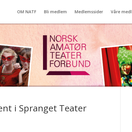
OM NATF
Bli medlem
Medlemssider
Våre med
ent i Spranget Teater