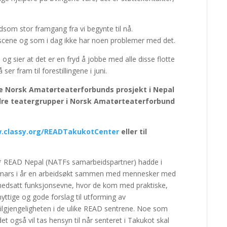
dsom stor framgang fra vi begynte til nå.
 scene og som i dag ikke har noen problemer med det.
g sier at det er en fryd å jobbe med alle disse flotte
r fram til forestillingene i juni.
te Norsk Amatørteaterforbunds prosjekt i Nepal
ndre teatergrupper i Norsk Amatørteaterforbund
.classy.org/READTakukotCenter
eller til
* READ Nepal (NATFs samarbeidspartner) hadde i
mars i år en arbeidsøkt sammen med mennesker med
nedsatt funksjonsevne, hvor de kom med praktiske,
nyttige og gode forslag til utforming av
tilgjengeligheten i de ulike READ sentrene. Noe som
det også vil tas hensyn til når senteret i Takukot skal