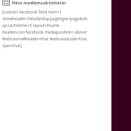
Flere medlemsaktiviteter
[custom-facebook-feed num=1
showheader=false&nbsp;pagetype=page&nb
sp;cachetime=5 layout=thumb
headericon=facebook mediaposition='above'
likeboxsmallheader=true likeboxoutside=true
ajax=true]