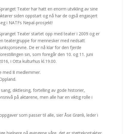
Spranget Teater har hatt en enorm utvikling av sine
aktører siden oppstart og nå har de også engasjert
seg i NATFs Nepal-prosjekt!
Spranget Teater startet opp med teater i 2009 og er
en teatergruppe for mennesker med nedsatt
funksjonsevne. De er nå klar for den fjerde
forestillingen sin, som foregår den 10. og 11. juni
2016, i Otta kulturhus kl.19.00.
yre med 8 medlemmer.
Oppland.
ang, diktlesing, fortelling av gode historier,
jonsnivå på aktørene, men alle har en viktig rolle i
oppgaver som passer til alle, sier Åse Grønli, leder i
lige hjelpere på øvingene våre, det er støttekontakter,