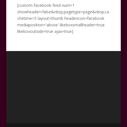
[custom-facebook-feed num=1
showheader=false&nbsp;pagetype=page&nbsp;ca
chetime=5 layout=thumb headericon=facebook
mediaposition='above' likeboxsmallheader=true
likeboxoutside=true ajax=true]