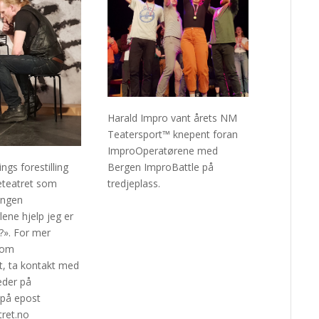
Harald Impro vant årets NM
Teatersport™ knepent foran
ImproOperatørene med
ngs forestilling
Bergen ImproBattle på
eteatret som
tredjeplass.
lingen
ene hjelp jeg er
va?». For mer
 om
t, ta kontakt med
eder på
 på epost
ret.no