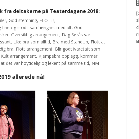
kk fra deltakerne på Teaterdagene 2018:
[
s
kaler, God stemning, FLOTT!,
c
g fine og stod i samhørighet med alt, Godt
m
esker, Oversiktlig arrangement, Dag Sørås var
l
ssant, Like bra som alltid, Bra med StandUp, Flott at
eldig bra, Flott arrangement, Blir godt ivaretatt som
det, Kult arrangement, Kjempebra opplegg, kommer
at det var høytidelig og lekent på samme tid, NM
2019 allerede nå!