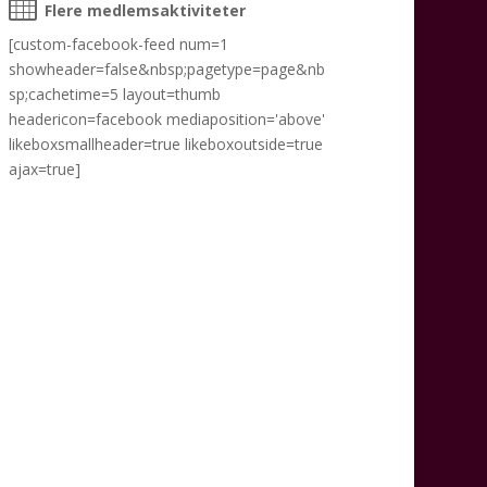
Flere medlemsaktiviteter
[custom-facebook-feed num=1
showheader=false&nbsp;pagetype=page&nb
sp;cachetime=5 layout=thumb
headericon=facebook mediaposition='above'
likeboxsmallheader=true likeboxoutside=true
ajax=true]