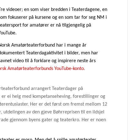
Tre videoer; en som viser bredden i Teaterdagene, en
som fokuserer på kursene og en som tar for seg NM i
teatersport for amatører er nå tilgjengelig på
YouTube.
Norsk Amatørteaterforbund har i mange år
dokumentert Teaterdagaktivitet i bilder, men har
savnet video til å forklare og inspirere neste års
rsk Amatørteaterforbunds YouTube-konto.
rteaterforbund arrangert Teaterdager på
g er ei helg med kompetanseheving, forestillinger og
erentusiaster. Her er det først om fremst mellom 12
r, utdelingen av den gjeve Bøhrreprisen til en ildsjel
parade gjennom byens gater og teaterkro. Her er noen
rteater er moro. Men det å spille amatørteater