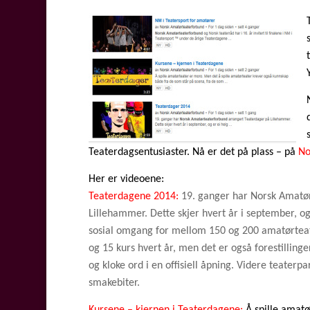
Teaterdagsentusiaster. Nå er det på plass – på
No
Her er videoene:
Teaterdagene 2014:
19. ganger har Norsk Amatø
Lillehammer. Dette skjer hvert år i september, o
sosial omgang for mellom 150 og 200 amatørteat
og 15 kurs hvert år, men det er også forestillinge
og kloke ord i en offisiell åpning. Videre teater
smakebiter.
Kursene – kjernen i Teaterdagene:
Å spille amatø