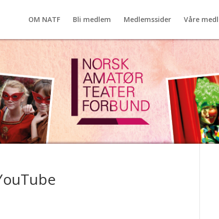
OM NATF
Bli medlem
Medlemssider
Våre med
 YouTube