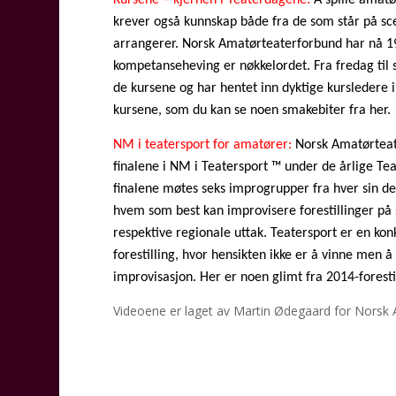
krever også kunnskap både fra de som står på sce
arrangerer. Norsk Amatørteaterforbund har nå 1
kompetanseheving er nøkkelordet. Fra fredag til 
de kursene og har hentet inn dyktige kursledere in
kursene, som du kan se noen smakebiter fra her.
NM i teatersport for amatører:
Norsk Amatørteate
finalene i NM i Teatersport ™ under de årlige Te
finalene møtes seks improgrupper fra hver sin de
hvem som best kan improvisere forestillinger på 
respektive regionale uttak. Teatersport er en kon
forestilling, hvor hensikten ikke er å vinne men 
improvisasjon. Her er noen glimt fra 2014-foresti
Videoene er laget av Martin Ødegaard for Norsk