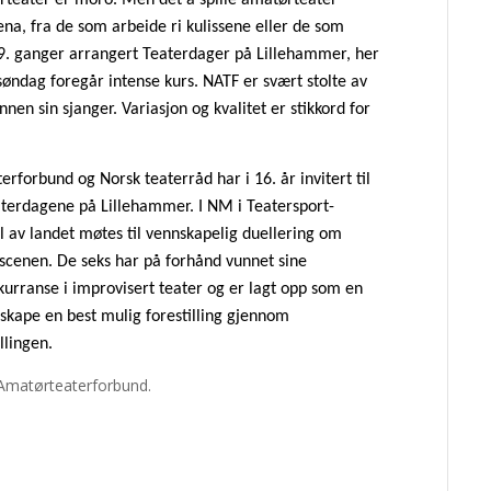
na, fra de som arbeide ri kulissene eller de som
9. ganger arrangert Teaterdager på Lillehammer, her
søndag foregår intense kurs. NATF er svært stolte av
nen sin sjanger. Variasjon og kvalitet er stikkord for
rforbund og Norsk teaterråd har i 16. år invitert til
aterdagene på Lillehammer. I NM i Teatersport-
l av landet møtes til vennskapelig duellering om
scenen. De seks har på forhånd vunnet sine
kurranse i improvisert teater og er lagt opp som en
å skape en best mulig forestilling gjennom
llingen.
 Amatørteaterforbund.