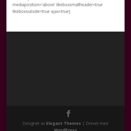
mediaposition='above' likeboxsmallheader=true
likeboxoutside=true ajax=true]
Designet av
Elegant Themes
| Drevet med
WordPress