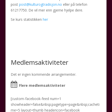
post
post@kulturogtradisjon.no
eller på telefon
61217750. De vil mer enn gjerne hjelpe dere.
Se kurs statistikken
her
Medlemsaktiviteter
Det er ingen kommende arrangementer.
Flere medlemsaktiviteter
[custom-facebook-feed num=1
showheader=false&nbsp;pagetype=page&nbsp;cacheti
me=5 layout=thumb headericon=facebook