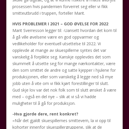
prosessen hvis pandemien forverret seg eller vi fikk
smitteutbrudd i truppen, forteller Marit.
HVIS PROBLEMER I 2021 – GOD ØVELSE FOR 2022
Marit Sverresson legger til: -Uansett hvordan det kom til
å gå ville øvelsene være en god oppvarmer og
vedlikeholder for eventuell utsettelse til 2022. Vi
opplevde at mange av skuespillerne syntes det var
vanskelig å forplikte seg. Kanskje opplevdes det som
skummelt å utsette seg for mange nærkontakter, være
den som smittet de andre og satte kjepper i hjulene for
produksjonen, eller som vanskelig å legge ned så mye
jobb uten å vite om vi fikk kjørt forestillinger til slutt.
Gud skje lov var det nok folk som til slutt ønsket å være
med – også en del nye – slik at vi så vi hadde
muligheter til å gå for produksjon.
-Hva gjorde dere, rent konkret?
–
Når det gjaldt skuespillernes smittevern, la vi opp til
kohorter innenfor skuespillergruppene, slik at de