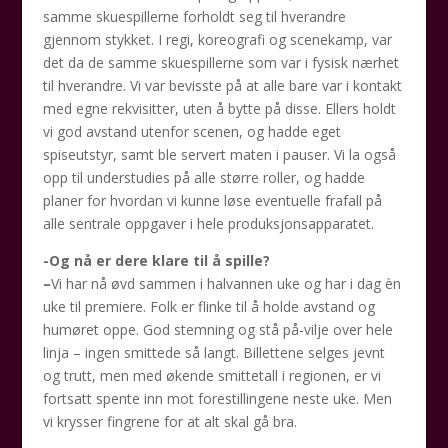
samme skuespillerne forholdt seg til hverandre
gjennom stykket. I regi, koreografi og scenekamp, var
det da de samme skuespillerne som var i fysisk nærhet
til hverandre. Vi var bevisste på at alle bare var i kontakt
med egne rekvisitter, uten å bytte på disse. Ellers holdt
vi god avstand utenfor scenen, og hadde eget
spiseutstyr, samt ble servert maten i pauser. Vi la også
opp til understudies på alle større roller, og hadde
planer for hvordan vi kunne løse eventuelle frafall på
alle sentrale oppgaver i hele produksjonsapparatet.
-Og nå er dere klare til å spille?
–
Vi har nå øvd sammen i halvannen uke og har i dag èn
uke til premiere. Folk er flinke til å holde avstand og
humøret oppe. God stemning og stå på-vilje over hele
linja – ingen smittede så langt. Billettene selges jevnt
og trutt, men med økende smittetall i regionen, er vi
fortsatt spente inn mot forestillingene neste uke. Men
vi krysser fingrene for at alt skal gå bra.