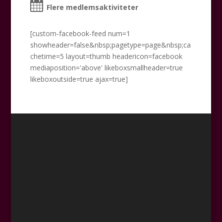
Flere medlemsaktiviteter
[custom-facebook-feed num=1
showheader=false&nbsp;pagetype=page&nbsp;ca
chetime=5 layout=thumb headericon=facebook
mediaposition='above' likeboxsmallheader=true
likeboxoutside=true ajax=true]