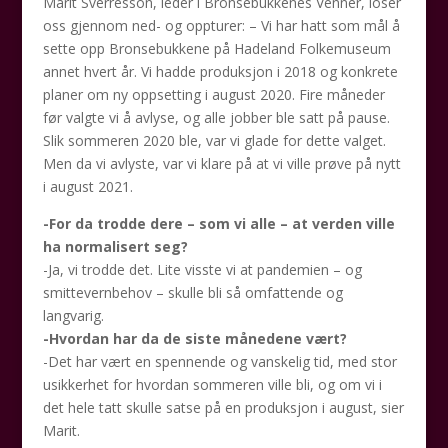
Marit Sverresson, leder i Bronsebukkenes Venner, loser
oss gjennom ned- og oppturer: – Vi har hatt som mål å
sette opp Bronsebukkene på Hadeland Folkemuseum
annet hvert år. Vi hadde produksjon i 2018 og konkrete
planer om ny oppsetting i august 2020. Fire måneder
før valgte vi å avlyse, og alle jobber ble satt på pause.
Slik sommeren 2020 ble, var vi glade for dette valget.
Men da vi avlyste, var vi klare på at vi ville prøve på nytt
i august 2021.
-For da trodde dere – som vi alle – at verden ville
ha normalisert seg?
-Ja, vi trodde det. Lite visste vi at pandemien – og
smittevernbehov – skulle bli så omfattende og
langvarig.
-Hvordan har da de siste månedene vært?
-Det har vært en spennende og vanskelig tid, med stor
usikkerhet for hvordan sommeren ville bli, og om vi i
det hele tatt skulle satse på en produksjon i august, sier
Marit.