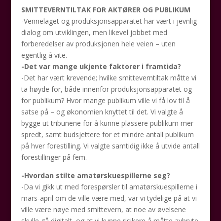
SMITTEVERNTILTAK FOR AKTØRER OG PUBLIKUM
-Vennelaget og produksjonsapparatet har vært i jevnlig
dialog om utviklingen, men likevel jobbet med
forberedelser av produksjonen hele veien – uten
egentlig å vite.
-Det var mange ukjente faktorer i framtida?
-Det har vært krevende; hvilke smitteverntiltak måtte vi
ta høyde for, både innenfor produksjonsapparatet og
for publikum? Hvor mange publikum ville vi få lov til å
satse på – og økonomien knyttet til det. Vi valgte å
bygge ut tribunene for å kunne plassere publikum mer
spredt, samt budsjettere for et mindre antall publikum
på hver forestilling. Vi valgte samtidig ikke å utvide antall
forestillinger på fem.
-Hvordan stilte amatørskuespillerne seg?
-Da vi gikk ut med forespørsler til amatørskuespillerne i
mars-april om de ville være med, var vi tydelige på at vi
ville være nøye med smittevern, at noe av øvelsene
skulle gå digitalt, og at vi kunne risikere å måtte avbryte