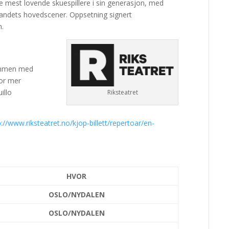
 mest lovende skuespillere i sin generasjon, med
v landets hovedscener. Oppsetning signert
.
ammen med
For mer
illo
Riksteatret
p://www.riksteatret.no/kjop-billett/repertoar/en-
HVOR
OSLO/NYDALEN
OSLO/NYDALEN