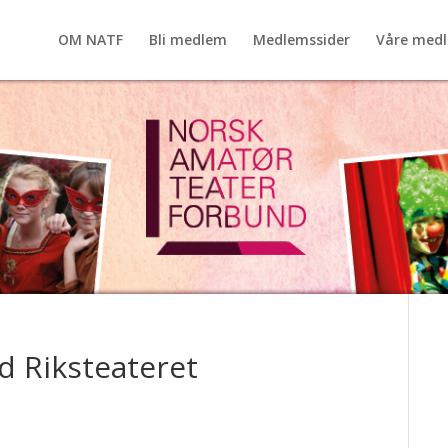
OM NATF
Bli medlem
Medlemssider
Våre med
 Riksteateret