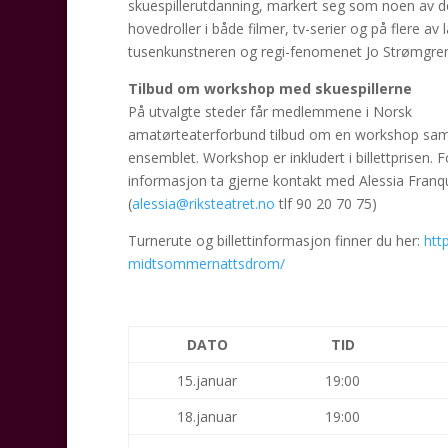
skuespillerutdanning, markert seg som noen av de
hovedroller i både filmer, tv-serier og på flere a
tusenkunstneren og regi-fenomenet Jo Strømgren
Tilbud om workshop med skuespillerne
På utvalgte steder får medlemmene i Norsk
amatørteaterforbund tilbud om en workshop s
ensemblet. Workshop er inkludert i billettprisen. 
informasjon ta gjerne kontakt med Alessia Franqu
(
alessia@riksteatret.no
tlf 90 20 70 75)
Turnerute og billettinformasjon finner du her:
htt
midtsommernattsdrom/
DATO
TID
15.januar
19:00
18.januar
19:00