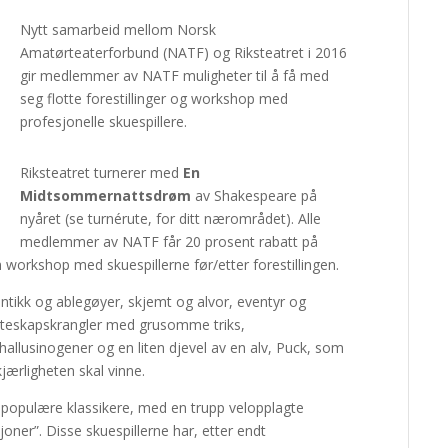
Nytt samarbeid mellom Norsk
Amatørteaterforbund (NATF) og Riksteatret i 2016
gir medlemmer av NATF muligheter til å få med
seg flotte forestillinger og workshop med
profesjonelle skuespillere.
Riksteatret turnerer med
En
Midtsommernattsdrøm
av Shakespeare på
nyåret (se turnérute, for ditt nærområdet). Alle
medlemmer av NATF får 20 prosent rabatt på
workshop med skuespillerne før/etter forestillingen.
tikk og ablegøyer, skjemt og alvor, eventyr og
kteskapskrangler med grusomme triks,
allusinogener og en liten djevel av en alv, Puck, som
kjærligheten skal vinne.
 populære klassikere, med en trupp velopplagte
oner”. Disse skuespillerne har, etter endt