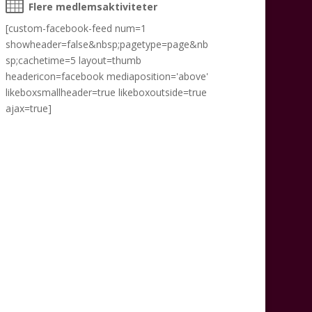
Flere medlemsaktiviteter
[custom-facebook-feed num=1
showheader=false&nbsp;pagetype=page&nb
sp;cachetime=5 layout=thumb
headericon=facebook mediaposition='above'
likeboxsmallheader=true likeboxoutside=true
ajax=true]