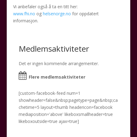
Vi anbefaler også å ta en titt her:
www.fhi.no
og
helsenorge.no
for oppdatert
informasjon.
Medlemsaktiviteter
Det er ingen kommende arrangementer.
Flere medlemsaktiviteter
[custom-facebook-feed num=1
showheader=false&nbsp;pagetype=page&nbsp;ca
chetime=5 layout=thumb headericon=facebook
mediaposition='above' likeboxsmallheader=true
likeboxoutside=true ajax=true]