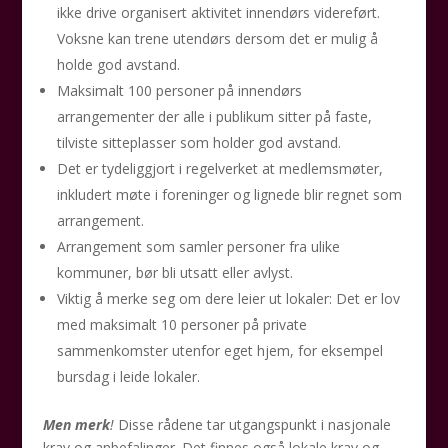
ikke drive organisert aktivitet innendørs videreført.
Voksne kan trene utendørs dersom det er mulig å
holde god avstand.
Maksimalt 100 personer på innendørs
arrangementer der alle i publikum sitter på faste,
tilviste sitteplasser som holder god avstand.
Det er tydeliggjort i regelverket at medlemsmøter,
inkludert møte i foreninger og lignede blir regnet som
arrangement.
Arrangement som samler personer fra ulike
kommuner, bør bli utsatt eller avlyst.
Viktig å merke seg om dere leier ut lokaler: Det er lov
med maksimalt 10 personer på private
sammenkomster utenfor eget hjem, for eksempel
bursdag i leide lokaler.
Men merk
!
Disse rådene tar utgangspunkt i nasjonale
krav og anbefalinger. Det finnes også lokale krav og