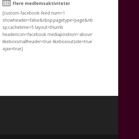
Flere medlemsaktiviteter
[custom-facebook-feed num=1
showheader=false&nbsp;pagetype=page&nb
sp;cachetime=5 layout=thumb
headericon=facebook mediaposition='above'
likeboxsmallheader=true likeboxoutside=true
ajax=true]