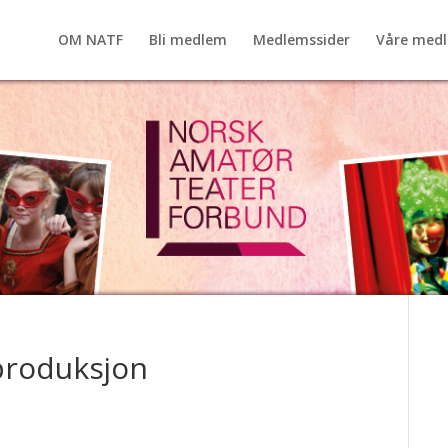
OM NATF
Bli medlem
Medlemssider
Våre med
rproduksjon