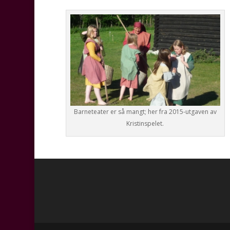
Barneteater er så mangt; her fra 2015-utgaven av
Kristinspelet.