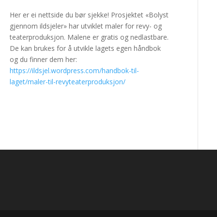
Her er ei nettside du bør sjekke! Prosjektet «Bolyst
gjennom ildsjeler» har utviklet maler for revy- og
teaterproduksjon. Malene er gratis og nedlastbare.
De kan brukes for å utvikle lagets egen håndbok
og du finner dem her:
https://ildsjel.wordpress.com/handbok-til-
laget/maler-til-revyteaterproduksjon/