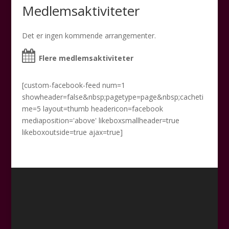
Medlemsaktiviteter
Det er ingen kommende arrangementer.
Flere medlemsaktiviteter
[custom-facebook-feed num=1
showheader=false&nbsp;pagetype=page&nbsp;cacheti
me=5 layout=thumb headericon=facebook
mediaposition='above' likeboxsmallheader=true
likeboxoutside=true ajax=true]