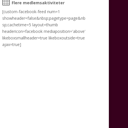
Flere medlemsaktiviteter
[custom-facebook-feed num=1
showheader=false&nbsp;pagetype=page&nb
sp;cachetime=5 layout=thumb
headericon=facebook mediaposition='above'
likeboxsmallheader=true likeboxoutside=true
ajax=true]