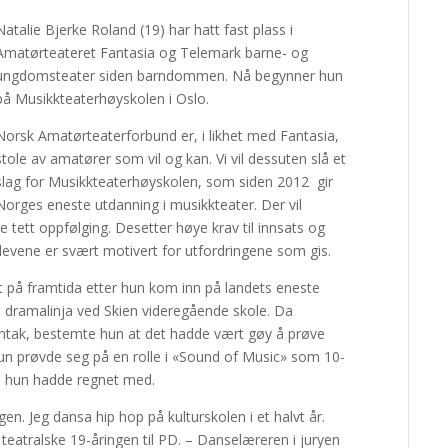
Natalie Bjerke Roland (19) har hatt fast plass i
Amatørteateret Fantasia og Telemark barne- og
ungdomsteater siden barndommen. Nå begynner hun
på Musikkteaterhøyskolen i Oslo.
Norsk Amatørteaterforbund er, i likhet med Fantasia,
stole av amatører som vil og kan. Vi vil dessuten slå et
slag for Musikkteaterhøyskolen, som siden 2012 gir
Norges eneste utdanning i musikkteater. Der vil
 tett oppfølging. Desetter høye krav til innsats og
elevene er svært motivert for utfordringene som gis.
t på framtida etter hun kom inn på landets eneste
å dramalinja ved Skien videregående skole. Da
nntak, bestemte hun at det hadde vært gøy å prøve
 hun prøvde seg på en rolle i «Sound of Music» som 10-
n hun hadde regnet med.
n. Jeg dansa hip hop på kulturskolen i et halvt år.
 teatralske 19-åringen til PD. – Danselæreren i juryen