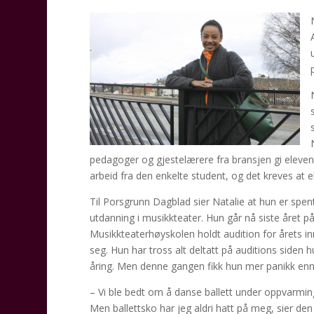
pedagoger og gjestelærere fra bransjen gi elevene
arbeid fra den enkelte student, og det kreves at 
Til Porsgrunn Dagblad sier Natalie at hun er spen
utdanning i musikkteater. Hun går nå siste året p
Musikkteaterhøyskolen holdt audition for årets i
seg. Hun har tross alt deltatt på auditions siden
åring. Men denne gangen fikk hun mer panikk en
– Vi ble bedt om å danse ballett under oppvarminge
Men ballettsko har jeg aldri hatt på meg, sier den