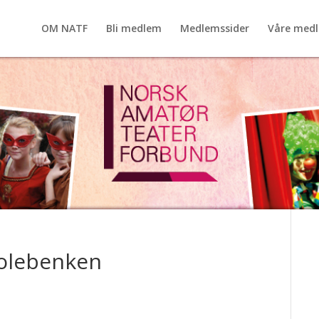
OM NATF
Bli medlem
Medlemssider
Våre med
kolebenken