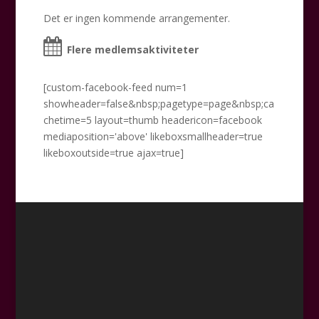
Det er ingen kommende arrangementer.
Flere medlemsaktiviteter
[custom-facebook-feed num=1
showheader=false&nbsp;pagetype=page&nbsp;ca
chetime=5 layout=thumb headericon=facebook
mediaposition='above' likeboxsmallheader=true
likeboxoutside=true ajax=true]