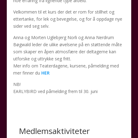
noe erfaring fra lignende type arbeid.
Velkommen til et kurs der det er rom for stillhet og
ettertanke, for lek og bevegelse, og for å oppdage nye
sider ved seg selv.
Anna og Morten Uglebjerg Norli og Anna Nerdrum
Bøgwald leder de ulike øvelsene på en støttende måte
som skaper en åpen atmosfære der deltagerne kan
utforske og uttrykke seg fritt.
Mer info om Teaterdagene, kursene, påmelding med
mer finner du
HER
NB!
EARLYBIRD ved påmelding frem til 30. juni
Medlemsaktiviteter