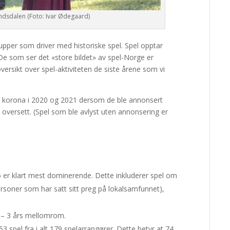
randsdalen (Foto: Ivar Ødegaard)
per som driver med historiske spel. Spel opptar
De som ser det «store bildet» av spel-Norge er
oversikt over spel-aktiviteten de siste årene som vi
v korona i 2020 og 2021 dersom de ble annonsert
oversett. (Spel som ble avlyst uten annonsering er
 er klart mest dominerende. Dette inkluderer spel om
(personer som har satt sitt preg på lokalsamfunnet),
2 – 3 års mellomrom.
53 spel fra i alt 179 spelarrangører. Dette betyr at 74