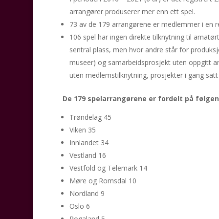
arrangører produserer mer enn ett spel.
73 av de 179 arrangørene er medlemmer i en re
106 spel har ingen direkte tilknytning til amatø
sentral plass, men hvor andre står for produksj
museer) og samarbeidsprosjekt uten oppgitt an
uten medlemstilknytning, prosjekter i gang sat
De 179 spelarrangørene er fordelt på følgen
Trøndelag 45
Viken 35
Innlandet 34
Vestland 16
Vestfold og Telemark 14
Møre og Romsdal 10
Nordland 9
Oslo 6
Rogaland 5