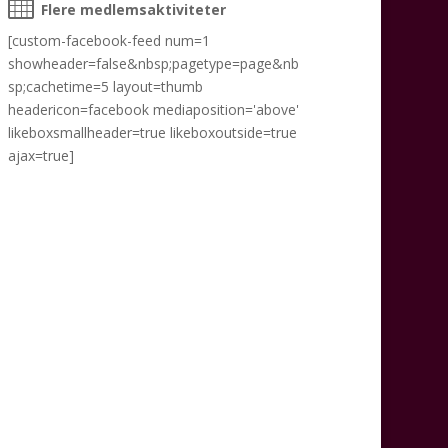
Flere medlemsaktiviteter
[custom-facebook-feed num=1
showheader=false&nbsp;pagetype=page&nb
sp;cachetime=5 layout=thumb
headericon=facebook mediaposition='above'
likeboxsmallheader=true likeboxoutside=true
ajax=true]