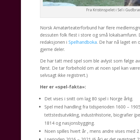
Fra Kristinspelet i Sel i Gudb
Norsk Amatørteaterforbund har flere medlemsgrup
dessuten folk flest i store og små lokalsamfunn. 
redaksjonen i
Spelhandboka
. De har nå laget en 
gjerne deler.
De har tatt med spel som ble avlyst som følge a
først. De tar forbehold om at noen spel kan være 
selvsagt ikke registrert.)
Her er «spel-fakta»:
Det vises i snitt om lag 80 spel i Norge årlig.
Spel med handling fra tidsperioden 1600 – 1905
tettstedsutvikling, industrihistorie, biografier 
1814 og nasjonsbygging.
Noen spilles hvert år , mens andre vises med 
I perioden 2016 – 2021 (6 år) er det registrert 2