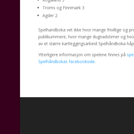
Troms og Finnmark 3
Agder 2
Spelhandboka vet ikke hvor mange frivillige og pr
publikummere, hvor mange dugnadstimer og hvor m
av et større kartleggingsarbeid Spelhåndboka håper
Ytterligere informasjon om spelene finnes på
spe
Spelhåndbokas facebookside
.