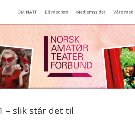
OM NATF
Bli medlem
Medlemssider
Våre med
– slik står det til