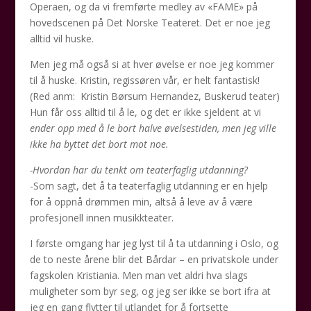
Operaen, og da vi fremførte medley av «FAME» på
hovedscenen på Det Norske Teateret. Det er noe jeg
alltid vil huske.
Men jeg må også si at hver øvelse er noe jeg kommer
til å huske. Kristin, regissøren vår, er helt fantastisk!
(Red anm: Kristin Børsum Hernandez, Buskerud teater)
Hun får oss alltid til å le, og det er ikke sjeldent at vi
ender opp med å le bort halve øvelsestiden, men jeg ville
ikke ha byttet det bort mot noe.
-Hvordan har du tenkt om teaterfaglig utdanning?
-Som sagt, det å ta teaterfaglig utdanning er en hjelp
for å oppnå drømmen min, altså å leve av å være
profesjonell innen musikkteater.
I første omgang har jeg lyst til å ta utdanning i Oslo, og
de to neste årene blir det Bårdar – en privatskole under
fagskolen Kristiania. Men man vet aldri hva slags
muligheter som byr seg, og jeg ser ikke se bort ifra at
jeg en gang flytter til utlandet for å fortsette