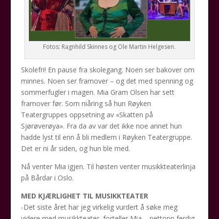
Fotos: Ragnhild Skinnes og Ole Martin Helgesen.
Skolefri! En pause fra skolegang. Noen ser bakover om
minnes. Noen ser framover – og det med spenning og
sommerfugler i magen. Mia Gram Olsen har sett
framover før. Som niåring så hun Røyken
Teatergruppes oppsetning av «Skatten på
Sjørøverøya». Fra da av var det ikke noe annet hun
hadde lyst til enn å bli medlem i Røyken Teatergruppe.
Det er ni år siden, og hun ble med.
Nå venter Mia igjen. Til høsten venter musikkteaterlinja
på Bårdar i Oslo.
MED KJÆRLIGHET TIL MUSIKKTEATER
-Det siste året har jeg virkelig vurdert å søke meg
videre med musikkteater, forteller Mia – nettopp ferdig