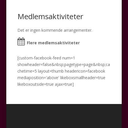
Medlemsaktiviteter
Det er ingen kommende arrangementer.
Flere medlemsaktiviteter
[custom-facebook-feed num=1
showheader=false&nbsp;pagetype=page&nbsp;ca
chetime=5 layout=thumb headericon=facebook
mediaposition='above' likeboxsmallheader=true
likeboxoutside=true ajax=true]