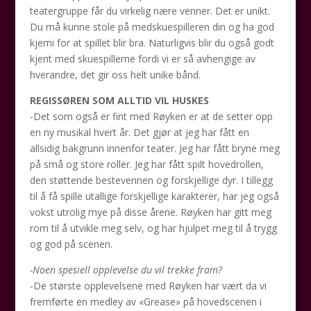
teatergruppe får du virkelig nære venner. Det er unikt.
Du må kunne stole på medskuespilleren din og ha god
kjemi for at spillet blir bra. Naturligvis blir du også godt
kjent med skuespillerne fordi vi er så avhengige av
hverandre, det gir oss helt unike bånd.
REGISSØREN SOM ALLTID VIL HUSKES
-Det som også er fint med Røyken er at de setter opp
en ny musikal hvert år. Det gjør at jeg har fått en
allsidig bakgrunn innenfor teater. Jeg har fått bryne meg
på små og store roller. Jeg har fått spilt hovedrollen,
den støttende bestevennen og forskjellige dyr. I tillegg
til å få spille utallige forskjellige karakterer, har jeg også
vokst utrolig mye på disse årene. Røyken har gitt meg
rom til å utvikle meg selv, og har hjulpet meg til å trygg
og god på scenen.
-Noen spesiell opplevelse du vil trekke fram?
-De største opplevelsene med Røyken har vært da vi
fremførte en medley av «Grease» på hovedscenen i