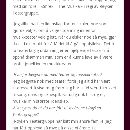
med sin rolle i «Shrek – The Musikal» i regi av Røyken
Teatergruppe.
-Jeg alltid hatt en lidenskap for musikaler, noe som
gjorde valget om å velge utdanning innenfor
musikkteater veldig lett. Når du elsker noe så mye, gjør
du alt i din makt for å få det til å gå i oppfyllelse. Det å
ta teaterfaglig utdanning er en hjelpende faktor til å
oppnå drømmen min, som er å kunne leve av å være
profesjonell innen musikkteater.
-Hvorfor begynte du med teater og musikkteater?
-Jeg begynte nok med teater fordi jeg alltid har vært
interessert å vise meg frem. Jeg har alltid vært tiltrukket
til sang, dans og skuespill. Naturlig nok ble, og er,
musikal min største lidenskap.
-Hva synes du at du har fått ut av årene i Røyken
Teatergruppe?
-Røyken Teatergruppe har blitt min andre familie. Jeg
har fått opplevd så mye på disse ni årene. I ei