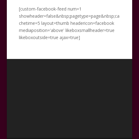
[custom-facebook-feed num=1
showheader=false&nbsp;pagetype=page&nbsp;ca
chetime=5 layout=thumb headericon=facebook
mediaposition='above' likeboxsmallheader=true
likeboxoutside=true ajax=true]