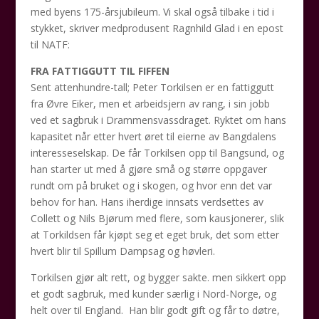
med byens 175-årsjubileum. Vi skal også tilbake i tid i
stykket, skriver medprodusent Ragnhild Glad i en epost
til NATF:
FRA FATTIGGUTT TIL FIFFEN
Sent attenhundre-tall; Peter Torkilsen er en fattiggutt
fra Øvre Eiker, men et arbeidsjern av rang, i sin jobb
ved et sagbruk i Drammensvassdraget. Ryktet om hans
kapasitet når etter hvert øret til eierne av Bangdalens
interesseselskap. De får Torkilsen opp til Bangsund, og
han starter ut med å gjøre små og større oppgaver
rundt om på bruket og i skogen, og hvor enn det var
behov for han. Hans iherdige innsats verdsettes av
Collett og Nils Bjørum med flere, som kausjonerer, slik
at Torkildsen får kjøpt seg et eget bruk, det som etter
hvert blir til Spillum Dampsag og høvleri.
Torkilsen gjør alt rett, og bygger sakte. men sikkert opp
et godt sagbruk, med kunder særlig i Nord-Norge, og
helt over til England. Han blir godt gift og får to døtre,