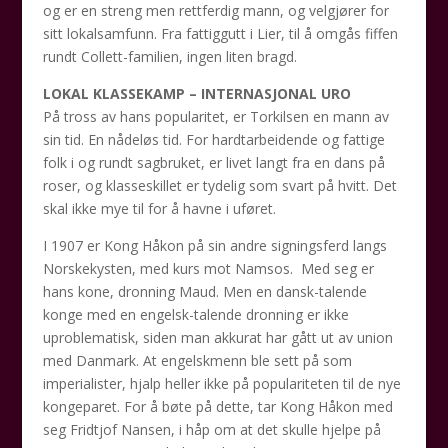
og er en streng men rettferdig mann, og velgjører for
sitt lokalsamfunn. Fra fattiggutt i Lier, til å omgås fiffen
rundt Collett-familien, ingen liten bragd.
LOKAL KLASSEKAMP – INTERNASJONAL URO
På tross av hans popularitet, er Torkilsen en mann av
sin tid. En nådeløs tid. For hardtarbeidende og fattige
folk i og rundt sagbruket, er livet langt fra en dans på
roser, og klasseskillet er tydelig som svart på hvitt. Det
skal ikke mye til for å havne i uføret.
I 1907 er Kong Håkon på sin andre signingsferd langs
Norskekysten, med kurs mot Namsos. Med seg er
hans kone, dronning Maud. Men en dansk-talende
konge med en engelsk-talende dronning er ikke
uproblematisk, siden man akkurat har gått ut av union
med Danmark. At engelskmenn ble sett på som
imperialister, hjalp heller ikke på populariteten til de nye
kongeparet. For å bøte på dette, tar Kong Håkon med
seg Fridtjof Nansen, i håp om at det skulle hjelpe på