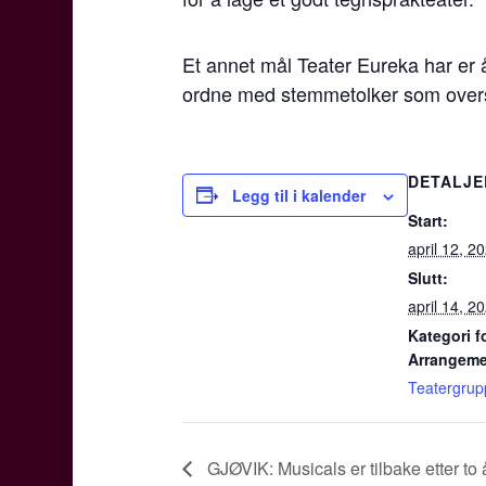
Et annet mål Teater Eureka har er 
ordne med stemmetolker som oversett
DETALJE
Legg til i kalender
Start:
april 12, 2
Slutt:
april 14, 2
Kategori f
Arrangeme
Teatergrupp
GJØVIK: Musicals er tilbake etter to