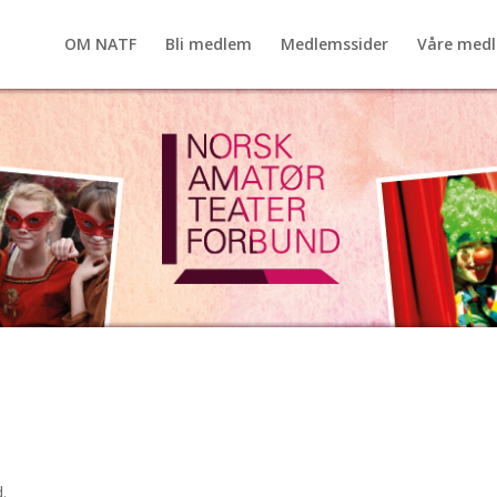
OM NATF
Bli medlem
Medlemssider
Våre med
.