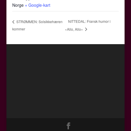
Norge
+ Google-kart
NITTEDAL: Fransk humor i
STRØMMEN: Solsikkehæren
kommer
«Allo, Allo»