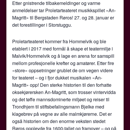
Etter gnistrende tilbakemeldinger og varme
anmeldelser tar Proletarteateret musikkspillet «An-
Magritt» til Bergstaden Røros! 27. og 28. januar er
det forestillinger i Storstuggu.
Proletarteateret kommer fra Hommelvik og ble
etablert i 2017 med formål å skape et teatermiljø i
Malvik/Hommelvik og å lage en arena for samspill
mellom profesjonelle krefter og amatører. Etter fire
«store» oppsetninger grublet de om vegen videre
for teateret – og i fjor dukket musikalen «An-
Magritt» opp! Den sterke historien til den forhatte
oksekjørersken An-Magritt, som trosser vintervidda
og det tøffe mannsdominerte miljøet og reiser til
Trondhjem til stiftsbefalingsmann Bjelke med
klagebrev på vegne av alle malmkjørerne. Det er
også historien om den enorme veksten stedet
Røros opplevde fra 1600-tallet og framover – og på