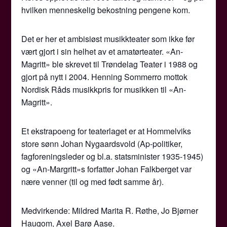
hvilken menneskelig bekostning pengene kom.
Det er her et ambisiøst musikkteater som ikke før
vært gjort i sin helhet av et amatørteater. «An-
Magritt» ble skrevet til Trøndelag Teater i 1988 og
gjort på nytt i 2004. Henning Sommerro mottok
Nordisk Råds musikkpris for musikken til «An-
Magritt».
Et ekstrapoeng for teaterlaget er at Hommelviks
store sønn Johan Nygaardsvold (Ap-politiker,
fagforeningsleder og bl.a. statsminister 1935-1945)
og «An-Margritt»s forfatter Johan Falkberget var
nære venner (til og med født samme år).
Medvirkende: Mildred Marita R. Røthe, Jo Bjørner
Haugom, Axel Barø Aase.