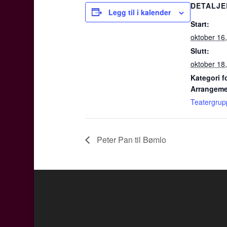
DETALJE
Legg til i kalender
Start:
oktober 16
Slutt:
oktober 18
Kategori f
Arrangeme
Teatergrupp
Peter Pan til Bømlo