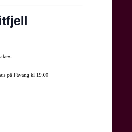
fjell
bake».
hus på Fåvang kl 19.00