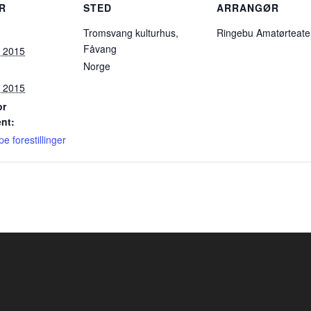
R
STED
ARRANGØR
Tromsvang kulturhus,
Ringebu Amatørteate
Fåvang
, 2015
Norge
, 2015
or
nt:
e forestillinger