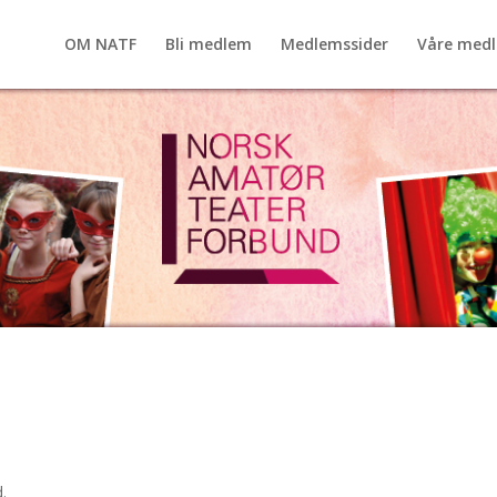
OM NATF
Bli medlem
Medlemssider
Våre med
.