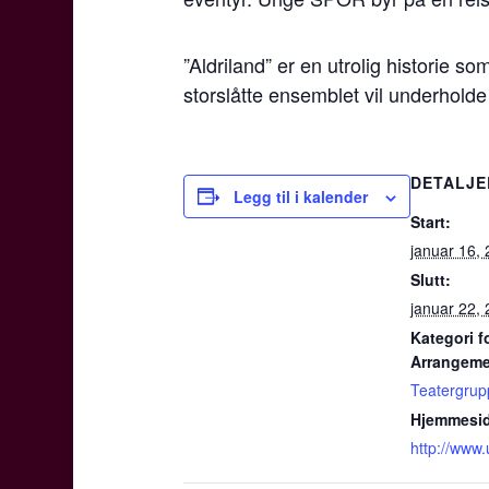
”Aldriland” er en utrolig historie s
storslåtte ensemblet vil underhold
DETALJE
Legg til i kalender
Start:
januar 16,
Slutt:
januar 22,
Kategori f
Arrangeme
Teatergrupp
Hjemmesid
http://www