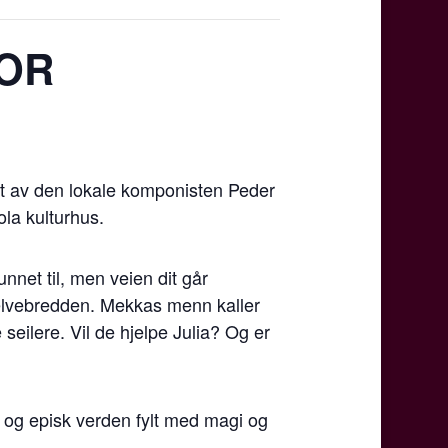
POR
rt av den lokale komponisten Peder
ola kulturhus.
unnet til, men veien dit går
elvebredden. Mekkas menn kaller
seilere. Vil de hjelpe Julia? Og er
k og episk verden fylt med magi og