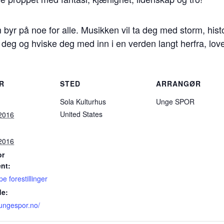
om byr på noe for alle. Musikken vil ta deg med storm, hist
e deg og hviske deg med inn i en verden langt herfra, l
R
STED
ARRANGØR
Sola Kulturhus
Unge SPOR
United States
 2016
 2016
or
nt:
e forestillinger
e:
.ungespor.no/