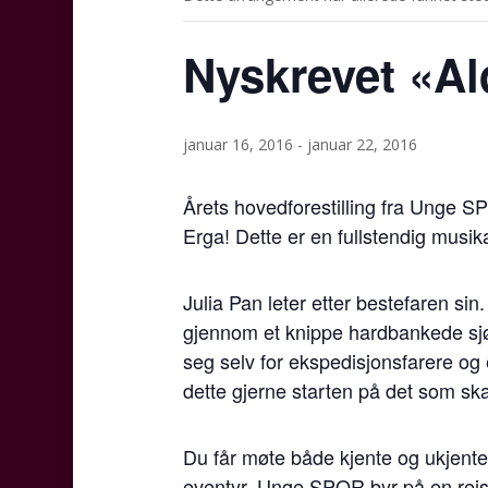
Nyskrevet «A
januar 16, 2016
-
januar 22, 2016
Årets hovedforestilling fra Unge S
Erga! Dette er en fullstendig musika
Julia Pan leter etter bestefaren sin
gjennom et knippe hardbankede sj
seg selv for ekspedisjonsfarere og e
dette gjerne starten på det som skal
Du får møte både kjente og ukjente 
eventyr. Unge SPOR byr på en reise