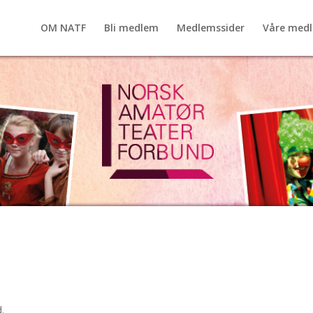
OM NATF
Bli medlem
Medlemssider
Våre med
.