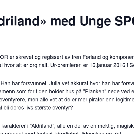
ldriland» med Unge S
POR er skrevet og regissert av Iren Førland og kompone
l hvor alt er orginalt. Ur-premieren er 16.januar 2016 i S
. Han har forsvunnet. Julia vet akkurat hvor han har forsv
ømenn som for tiden holder hus på ”Planken” nede ved 
ventyrere, men alle vet at de er mer pirater enn legitime 
 bli deres livs største eventyr?
karakterer i ”Aldriland”, alle en del av en mektig, magis
 proppet med fantasi, kjærlighet, lidenskap og tro!