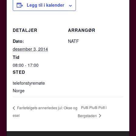
Legg til i kalender
DETALJER
ARRANGØR
Dato:
NATF
desember 3, 2014
Tid
08:00 - 17:00
STED
telefonstyremøte
Norge
Putti Plutti Pott i
Fantefølgets annerledes jul: Okse og
esel
Bergstaden