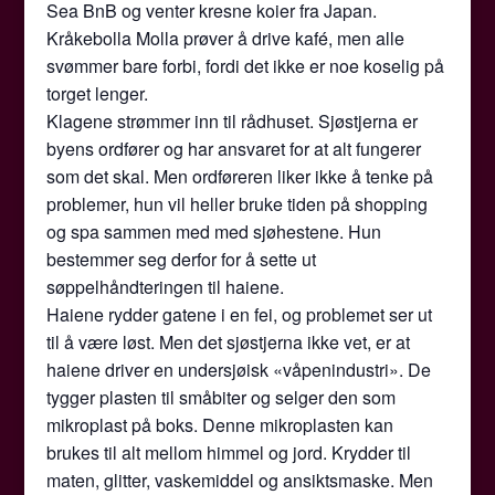
Sea BnB og venter kresne koier fra Japan.
Kråkebolla Molla prøver å drive kafé, men alle
svømmer bare forbi, fordi det ikke er noe koselig på
torget lenger.
Klagene strømmer inn til rådhuset. Sjøstjerna er
byens ordfører og har ansvaret for at alt fungerer
som det skal. Men ordføreren liker ikke å tenke på
problemer, hun vil heller bruke tiden på shopping
og spa sammen med med sjøhestene. Hun
bestemmer seg derfor for å sette ut
søppelhåndteringen til haiene.
Haiene rydder gatene i en fei, og problemet ser ut
til å være løst. Men det sjøstjerna ikke vet, er at
haiene driver en undersjøisk «våpenindustri». De
tygger plasten til småbiter og selger den som
mikroplast på boks. Denne mikroplasten kan
brukes til alt mellom himmel og jord. Krydder til
maten, glitter, vaskemiddel og ansiktsmaske. Men