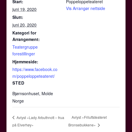
Start:
Poppeloppeteateret
Vis Arrangør nettside
juni 19, 2020
Slutt:
juni 20, 2020
Kategori for
Arrangement:
Teatergruppe
forestillinger
Hjemmeside:
https://www.facebook.co
m/poppeloppeteateret/
STED
Bjørnsonhuset, Molde
Norge
Avlyst «Friluftsteateret
Avlyst «Lady Arbuthnott – frua
på Elverhøy»
Bronsebukkene»