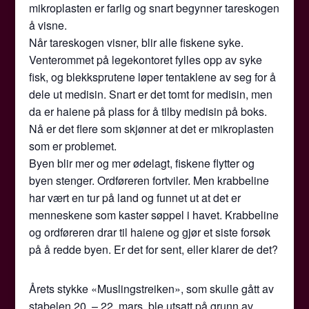
mikroplasten er farlig og snart begynner tareskogen
å visne.
Når tareskogen visner, blir alle fiskene syke.
Venterommet på legekontoret fylles opp av syke
fisk, og blekksprutene løper tentaklene av seg for å
dele ut medisin. Snart er det tomt for medisin, men
da er haiene på plass for å tilby medisin på boks.
Nå er det flere som skjønner at det er mikroplasten
som er problemet.
Byen blir mer og mer ødelagt, fiskene flytter og
byen stenger. Ordføreren fortviler. Men krabbeline
har vært en tur på land og funnet ut at det er
menneskene som kaster søppel i havet. Krabbeline
og ordføreren drar til haiene og gjør et siste forsøk
på å redde byen. Er det for sent, eller klarer de det?
Årets stykke «Muslingstreiken», som skulle gått av
stabelen 20. – 22. mars, ble utsatt på grunn av