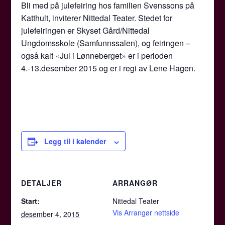
Bli med på julefeiring hos familien Svenssons på
Katthult, inviterer Nittedal Teater. Stedet for
julefeiringen er
Skyset Gård/Nittedal
Ungdomsskole (Samfunnssalen), og feiringen –
også kalt
«Jul i Lønneberget» er i perioden
4.-13.desember 2015 og er i r
egi av Lene Hagen.
Legg til i kalender
DETALJER
ARRANGØR
Start:
Nittedal Teater
Vis Arrangør nettside
desember 4, 2015