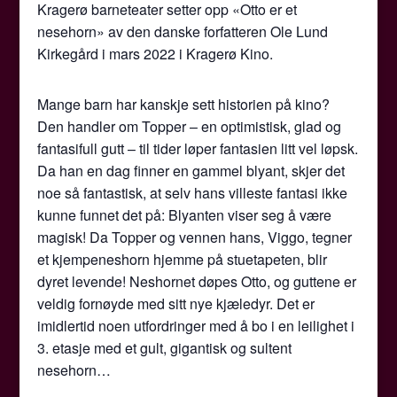
Kragerø barneteater setter opp «Otto er et
nesehorn» av den danske forfatteren Ole Lund
Kirkegård i mars 2022 i Kragerø Kino.
Mange barn har kanskje sett historien på kino?
Den handler om Topper – en optimistisk, glad og
fantasifull gutt – til tider løper fantasien litt vel løpsk.
Da han en dag finner en gammel blyant, skjer det
noe så fantastisk, at selv hans villeste fantasi ikke
kunne funnet det på: Blyanten viser seg å være
magisk! Da Topper og vennen hans, Viggo, tegner
et kjempeneshorn hjemme på stuetapeten, blir
dyret levende! Neshornet døpes Otto, og guttene er
veldig fornøyde med sitt nye kjæledyr. Det er
imidlertid noen utfordringer med å bo i en leilighet i
3. etasje med et gult, gigantisk og sultent
nesehorn…