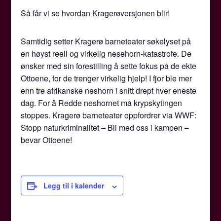
Så får vi se hvordan Kragerøversjonen blir!
Samtidig setter Kragerø barneteater søkelyset på
en høyst reell og virkelig nesehorn-katastrofe. De
ønsker med sin forestilling å sette fokus på de ekte
Ottoene, for de trenger virkelig hjelp! I fjor ble mer
enn tre afri­kanske neshorn i snitt drept hver eneste
dag. For å Redde neshornet må krypskytingen
stoppes. Kragerø barneteater oppfordrer via WWF:
Stopp naturkriminalitet – Bli med oss i kampen –
bevar Ottoene!
Legg til i kalender