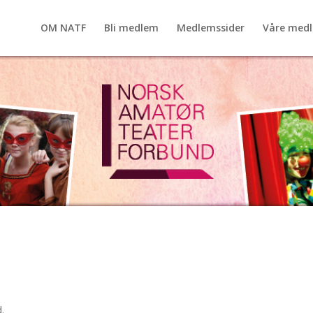
OM NATF
Bli medlem
Medlemssider
Våre med
.