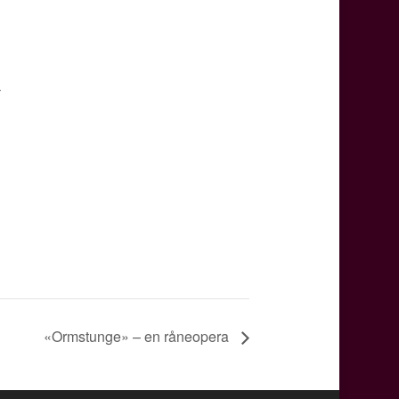
r
«Ormstunge» – en råneopera