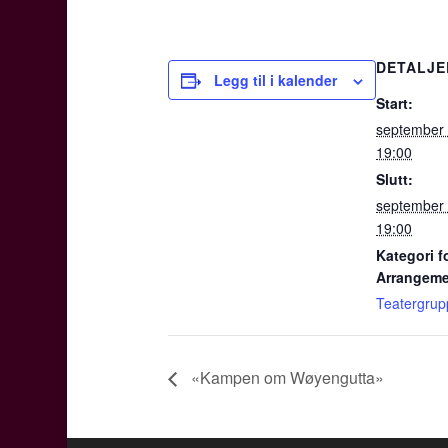
DETALJE
Legg til i kalender
Start:
september
19:00
Slutt:
september
19:00
Kategori f
Arrangeme
Teatergrupp
«Kampen om Wøyengutta»