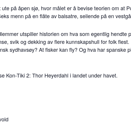
ute på åpen sjø, hvor målet er å bevise teorien om at P
Seks menn på en flåte av balsatre, seilende på en vestg
lemmer utspiller historien om hva som egentlig hendte 
nse, svik og dekking av flere kunnskapshull for folk flest
nsk sydhavsøy? At fisker kan fly? Og hva har spanske pi
se Kon-Tiki 2: Thor Heyerdahl i landet under havet.
vold