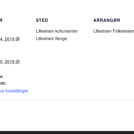
R
STED
ARRANGØR
Lillestrøm kultursenter
Lillestrøm Folketeate
Lillestrøm
Norge
 4, 2019 @
 5, 2019 @
or
nt:
e forestillinger