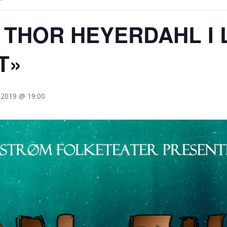
 – THOR HEYERDAHL I
T»
 2019 @ 19:00