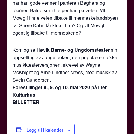
har han gode venner i panteren Baghera og
bjørnen Baloo som hjelper han på veien. Vil
Mowgli finne veien tilbake til menneskelandsbyen
før Shere Kahn får kloa i han? Og vil Mowgli
egentlig tilbake til menneskene?
Kom og se
Høvik Barne- og Ungdomsteater
sin
oppsetting av Jungelboken, den populære norske
musikkteaterversjonen, skrevet av Wayne
McKnight og Arne Lindtner Næss, med musikk av
Svein Gundersen.
Forestillinger 8., 9. og 10. mai 2020 på Lier
Kulturhus
BILLETTER
Legg til i kalender