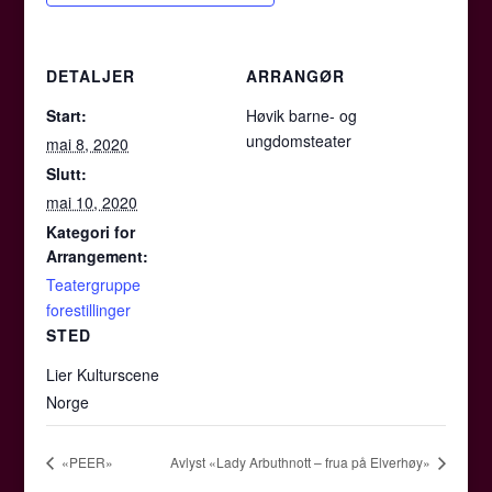
DETALJER
ARRANGØR
Start:
Høvik barne- og
ungdomsteater
mai 8, 2020
Slutt:
mai 10, 2020
Kategori for
Arrangement:
Teatergruppe
forestillinger
STED
Lier Kulturscene
Norge
«PEER»
Avlyst «Lady Arbuthnott – frua på Elverhøy»