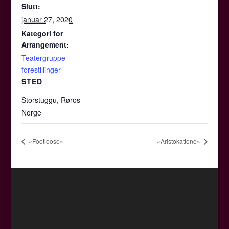
Slutt:
januar 27, 2020
Kategori for
Arrangement:
Teatergruppe
forestillinger
STED
Storstuggu, Røros
Norge
«Footloose»
«Aristokattene»