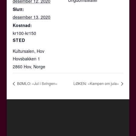
Ungdomsteater
desember 12, 2020
Slutt:
desember 13, 2020
Kostnad:
kr100-kr150
STED
Kultursalen, Hov
Hovsbakken 1
2860 Hov
,
Norge
BØMLO: «Jul i Svingen»
LØKEN: «Kampen om jula»