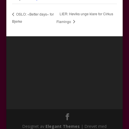
LIER: Høviks unge klare for Cirkus
OSLO: «Better days» for
Bjerke
Flamingo
Designet av
Elegant Themes
| Drevet med