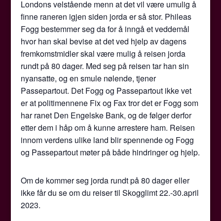
Londons velstående menn at det vil være umulig å
finne raneren igjen siden jorda er så stor. Phileas
Fogg bestemmer seg da for å inngå et veddemål
hvor han skal bevise at det ved hjelp av dagens
fremkomstmidler skal være mulig å reisen jorda
rundt på 80 dager. Med seg på reisen tar han sin
nyansatte, og en smule nølende, tjener
Passepartout. Det Fogg og Passepartout ikke vet
er at politimennene Fix og Fax tror det er Fogg som
har ranet Den Engelske Bank, og de følger derfor
etter dem i håp om å kunne arrestere ham. Reisen
innom verdens ulike land blir spennende og Fogg
og Passepartout møter på både hindringer og hjelp.
Om de kommer seg jorda rundt på 80 dager eller
ikke får du se om du reiser til Skogglimt 22.-30.april
2023.