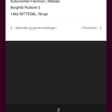
Kulturverket Flammen, Nittedal
Borghild Rudsvei 3
1482 NITTEDAL
,
Norge
«Arsenikk og gamle kniplinger»
«Pinocchio»