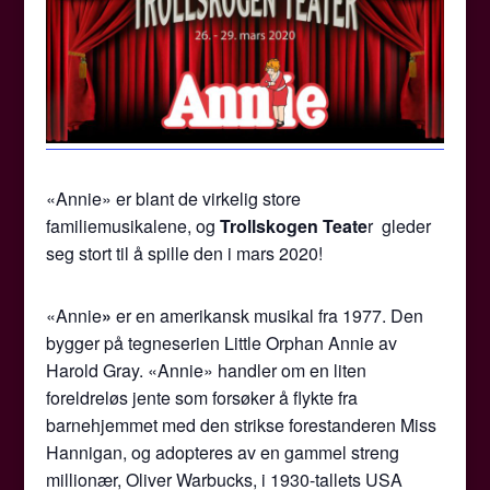
«Annie» er blant de virkelig store
familiemusikalene, og
Trollskogen Teate
r
gleder
seg stort til å spille den i mars 2020!
«Annie
»
er en amerikansk musikal fra 1977. Den
bygger på tegneserien Little Orphan Annie av
Harold Gray. «Annie» handler om en liten
foreldreløs jente som forsøker å flykte fra
barnehjemmet med den strikse forestanderen Miss
Hannigan, og adopteres av en gammel streng
millionær, Oliver Warbucks, i 1930-tallets USA