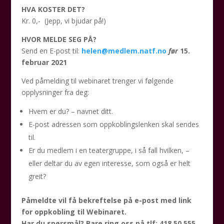
HVA KOSTER DET?
Kr. 0,- (Jepp, vi bjudar på!)
HVOR MELDE SEG PÅ?
Send en E-post til:
helen@medlem.natf.no
før
15.
februar 2021
Ved påmelding til webinaret trenger vi følgende
opplysninger fra deg:
Hvem er du? – navnet ditt.
E-post adressen som oppkoblingslenken skal sendes
til.
Er du medlem i en teatergruppe, i så fall hvilken, –
eller deltar du av egen interesse, som også er helt
greit?
Påmeldte vil få bekreftelse på e-post med link
for oppkobling til Webinaret.
Har du spørsmål? Bare ring oss på tlf: 418 50 555