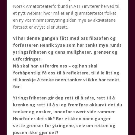
Norsk Amatørteaterforbund (NATF) inviterer herved til
et nytt webinar hvor målet er å gi amatørteaterfolket
en ny vitamininnsprøytning siden mye av aktivitetene
fortsatt er avlyst eller utsatt.
Vi har denne gangen fått med oss filosofen og
forfatteren Henrik Syse som har tenkt mye rundt
ytringsfriheten og dens muligheter, grenser og
utfordringer.
Nå skal han utfordre oss – og han skal
forhåpentlig få oss til å reflektere, til å le litt og
til kanskje å tenke noen tanker vi ikke har tenkt
før.
Ytringsfriheten gir deg rett til å såre, rett til å
krenke og rett til å si og fremføre akkurat det du
tenker og ønsker, innenfor svært vide rammer.
Hvorfor er det slik? Bør etikken noen ganger
sette grenser for ytringene, selv om retten og
jussen ikke gjør det?