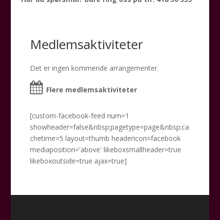
Medlemsaktiviteter
Det er ingen kommende arrangementer.
Flere medlemsaktiviteter
[custom-facebook-feed num=1
showheader=false&nbsp;pagetype=page&nbsp;ca
chetime=5 layout=thumb headericon=facebook
mediaposition='above' likeboxsmallheader=true
likeboxoutside=true ajax=true]