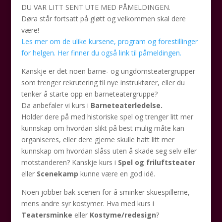
DU VAR LITT SENT UTE MED PÅMELDINGEN.
Døra står fortsatt på gløtt og velkommen skal dere
være!
Les mer om de ulike kursene, program og forestillinger
for helgen. Her finner du også link til påmeldingen.
Kanskje er det noen barne- og ungdomsteatergrupper
som trenger rekrutering til nye instruktører, eller du
tenker å starte opp en barneteatergruppe?
Da anbefaler vi kurs i
Barneteaterledelse.
Holder dere på med historiske spel og trenger litt mer
kunnskap om hvordan slikt på best mulig måte kan
organiseres, eller dere gjerne skulle hatt litt mer
kunnskap om hvordan slåss uten å skade seg selv eller
motstanderen? Kanskje kurs i
Spel og friluftsteater
eller
Scenekamp
kunne være en god idé.
Noen jobber bak scenen for å sminker skuespillerne,
mens andre syr kostymer. Hva med kurs i
Teatersminke
eller
Kostyme/redesign
?