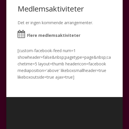
Medlemsaktiviteter
Det er ingen kommende arrangementer.
Flere medlemsaktiviteter
[custom-facebook-feed num=1
showheader=false&nbsp;pagetype=page&nbsp;ca
chetime=5 layout=thumb headericon=facebook
mediaposition='above' likeboxsmallheader=true
likeboxoutside=true ajax=true]