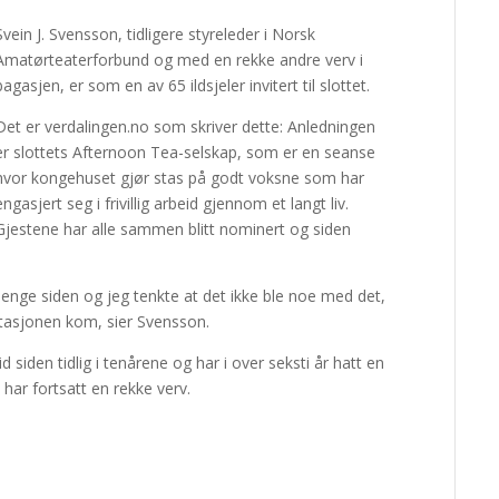
Svein J. Svensson, tidligere styreleder i Norsk
Amatørteaterforbund og med en rekke andre verv i
bagasjen, er som en av 65 ildsjeler invitert til slottet.
Det er verdalingen.no som skriver dette: Anledningen
er slottets Afternoon Tea-selskap, som er en seanse
hvor kongehuset gjør stas på godt voksne som har
engasjert seg i frivillig arbeid gjennom et langt liv.
Gjestene har alle sammen blitt nominert og siden
lenge siden og jeg tenkte at det ikke ble noe med det,
vitasjonen kom, sier Svensson.
id siden tidlig i tenårene og har i over seksti år hatt en
har fortsatt en rekke verv.