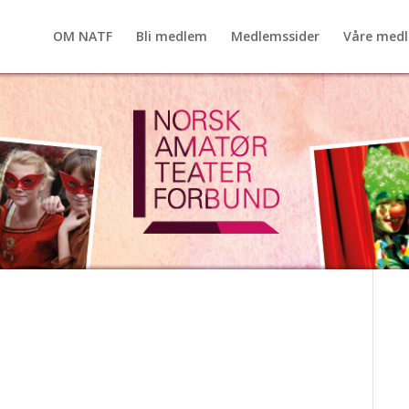
OM NATF
Bli medlem
Medlemssider
Våre med