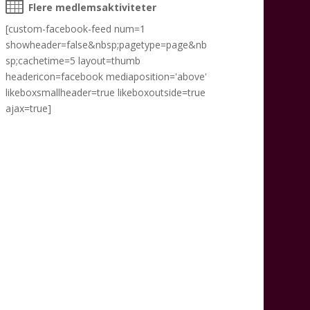
Flere medlemsaktiviteter
[custom-facebook-feed num=1
showheader=false&nbsp;pagetype=page&nb
sp;cachetime=5 layout=thumb
headericon=facebook mediaposition='above'
likeboxsmallheader=true likeboxoutside=true
ajax=true]