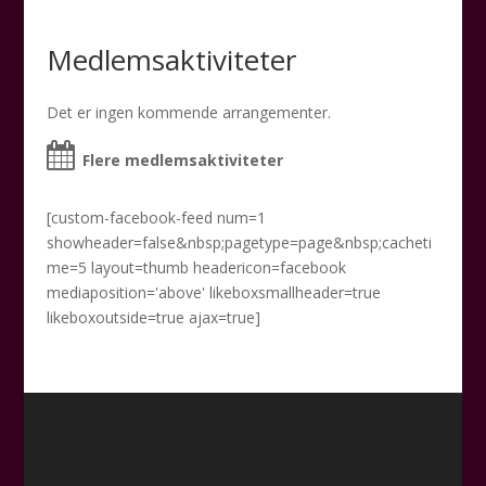
Medlemsaktiviteter
Det er ingen kommende arrangementer.
Flere medlemsaktiviteter
[custom-facebook-feed num=1
showheader=false&nbsp;pagetype=page&nbsp;cacheti
me=5 layout=thumb headericon=facebook
mediaposition='above' likeboxsmallheader=true
likeboxoutside=true ajax=true]