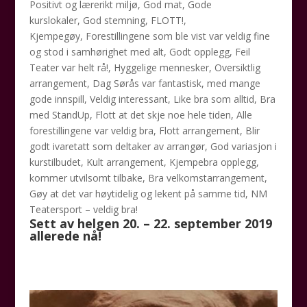
Positivt og lærerikt miljø, God mat, Gode
kurslokaler, God stemning, FLOTT!,
Kjempegøy, Forestillingene som ble vist var veldig fine
og stod i samhørighet med alt, Godt opplegg, Feil
Teater var helt rå!, Hyggelige mennesker, Oversiktlig
arrangement, Dag Sørås var fantastisk, med mange
gode innspill, Veldig interessant, Like bra som alltid, Bra
med StandUp, Flott at det skje noe hele tiden, Alle
forestillingene var veldig bra, Flott arrangement, Blir
godt ivaretatt som deltaker av arrangør, God variasjon i
kurstilbudet, Kult arrangement, Kjempebra opplegg,
kommer utvilsomt tilbake, Bra velkomstarrangement,
Gøy at det var høytidelig og lekent på samme tid, NM
Teatersport – veldig bra!
Sett av helgen 20. – 22. september 2019
allerede nå!