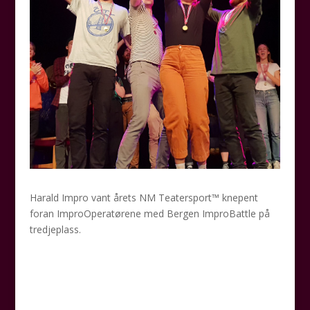
Harald Impro vant årets NM Teatersport™ knepent
foran ImproOperatørene med Bergen ImproBattle på
tredjeplass.