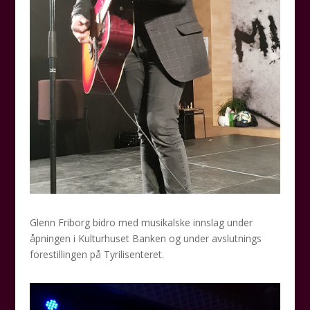
Glenn Friborg bidro med musikalske innslag under
åpningen i Kulturhuset Banken og under avslutnings
forestillingen på Tyrilisenteret.