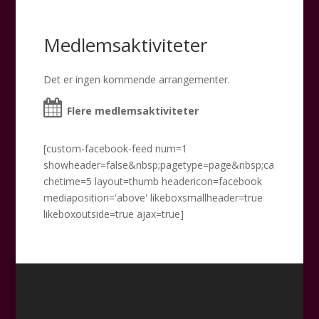
Medlemsaktiviteter
Det er ingen kommende arrangementer.
Flere medlemsaktiviteter
[custom-facebook-feed num=1
showheader=false&nbsp;pagetype=page&nbsp;ca
chetime=5 layout=thumb headericon=facebook
mediaposition='above' likeboxsmallheader=true
likeboxoutside=true ajax=true]