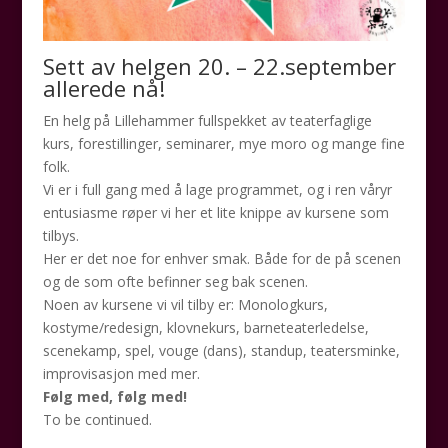
Sett av helgen 20. – 22.september
allerede nå!
En helg på Lillehammer fullspekket av teaterfaglige
kurs, forestillinger, seminarer, mye moro og mange fine
folk.
Vi er i full gang med å lage programmet, og i ren våryr
entusiasme røper vi her et lite knippe av kursene som
tilbys.
Her er det noe for enhver smak. Både for de på scenen
og de som ofte befinner seg bak scenen.
Noen av kursene vi vil tilby er: Monologkurs,
kostyme/redesign, klovnekurs, barneteaterledelse,
scenekamp, spel, vouge (dans), standup, teatersminke,
improvisasjon med mer.
Følg med, følg med!
To be continued.